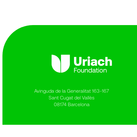
Avinguda de la Generalitat 163-167
Sant Cugat del Vallès
08174 Barcelona