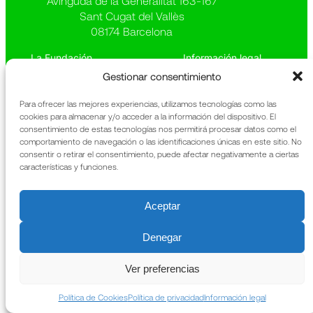
Avinguda de la Generalitat 163-167
Sant Cugat del Vallès
08174 Barcelona
La Fundación
Información legal
Qué hacemos
Política de privacidad
Gestionar consentimiento
Patrimonio
Política de cookies
Noticias
Memoria anual
Para ofrecer las mejores experiencias, utilizamos tecnologías como las
Contacto
URIACH
cookies para almacenar y/o acceder a la información del dispositivo. El
consentimiento de estas tecnologías nos permitirá procesar datos como el
comportamiento de navegación o las identificaciones únicas en este sitio. No
consentir o retirar el consentimiento, puede afectar negativamente a ciertas
características y funciones.
Aceptar
Denegar
Ver preferencias
Política de Cookies
Política de privacidad
Información legal