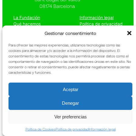
08174 Barcelona
La Fundación
Información legal
Qué hacemos
Política de privacidad
Patrimonio
Política de cookies
Gestionar consentimiento
Noticias
Memoria anual
Contacto
URIACH
Para ofrecer las mejores experiencias, utilizamos tecnologías como las
cookies para almacenar y/o acceder a la información del dispositivo. El
consentimiento de estas tecnologías nos permitirá procesar datos como el
comportamiento de navegación o las identificaciones únicas en este sitio. No
consentir o retirar el consentimiento, puede afectar negativamente a ciertas
características y funciones.
Aceptar
Denegar
Ver preferencias
Política de Cookies
Política de privacidad
Información legal