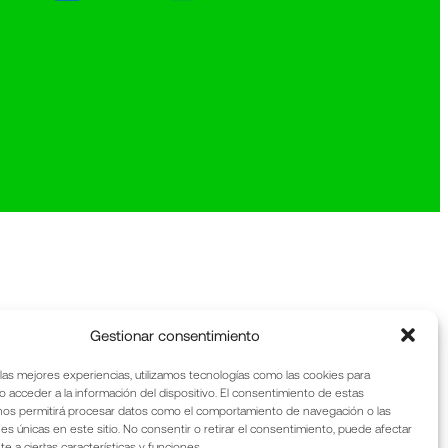
Gestionar consentimiento
 las mejores experiencias, utilizamos tecnologías como las cookies para
o acceder a la información del dispositivo. El consentimiento de estas
nos permitirá procesar datos como el comportamiento de navegación o las
nes únicas en este sitio. No consentir o retirar el consentimiento, puede afectar
 a ciertas características y funciones.