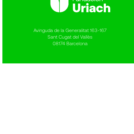
Avinguda de la Generalitat 163-167
Sant Cugat del Vallès
08174 Barcelona