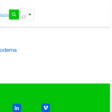
tacto
ES
moderna