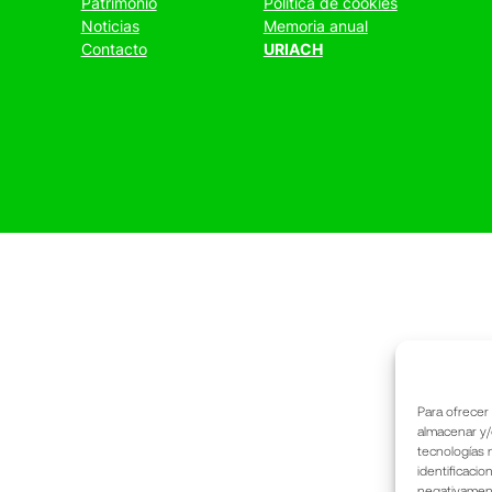
Patrimonio
Política de cookies
Noticias
Memoria anual
Contacto
URIACH
Para ofrecer
almacenar y/
tecnologías 
identificacio
negativamente