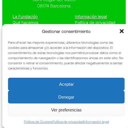
08174 Barcelona
La Fundación
Información legal
Qué hacemos
Política de privacidad
Patrimonio
Política de cookies
Gestionar consentimiento
Noticias
Memoria anual
Contacto
URIACH
Para ofrecer las mejores experiencias, utilizamos tecnologías como las
cookies para almacenar y/o acceder a la información del dispositivo. El
consentimiento de estas tecnologías nos permitirá procesar datos como el
comportamiento de navegación o las identificaciones únicas en este sitio. No
consentir o retirar el consentimiento, puede afectar negativamente a ciertas
características y funciones.
Aceptar
Denegar
Ver preferencias
Política de Cookies
Política de privacidad
Información legal