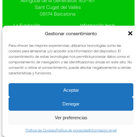
Avinguda de la Generalitat 163-167
Sant Cugat del Vallès
08174 Barcelona
La Fundación
Información legal
Qué hacemos
Política de privacidad
Gestionar consentimiento
Patrimonio
Política de cookies
Noticias
Memoria anual
Para ofrecer las mejores experiencias, utilizamos tecnologías como las
Contacto
URIACH
cookies para almacenar y/o acceder a la información del dispositivo. El
consentimiento de estas tecnologías nos permitirá procesar datos como el
comportamiento de navegación o las identificaciones únicas en este sitio. No
consentir o retirar el consentimiento, puede afectar negativamente a ciertas
características y funciones.
Aceptar
Denegar
Ver preferencias
Política de Cookies
Política de privacidad
Información legal