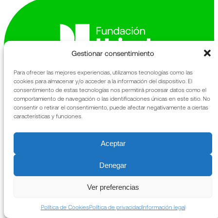
Gestionar consentimiento
Para ofrecer las mejores experiencias, utilizamos tecnologías como las
Avinguda de la Generalitat 163-167
cookies para almacenar y/o acceder a la información del dispositivo. El
consentimiento de estas tecnologías nos permitirá procesar datos como el
Sant Cugat del Vallès
comportamiento de navegación o las identificaciones únicas en este sitio. No
08174 Barcelona
consentir o retirar el consentimiento, puede afectar negativamente a ciertas
características y funciones.
La Fundación
Información legal
Qué hacemos
Política de privacidad
Patrimonio
Política de cookies
Aceptar
Noticias
Memoria anual
Contacto
URIACH
Denegar
Ver preferencias
Política de Cookies
Política de privacidad
Información legal