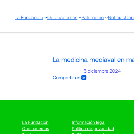
La Fundación
Qué hacemos
Patrimonio
Noticias
Con
La medicina mediaval en ma
5 diciembre 2024
Compartir en:
La Fundación
Información legal
Qué hacemos
Política de privacidad