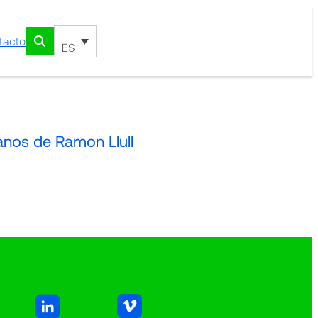
tacto
ES
nos de Ramon Llull