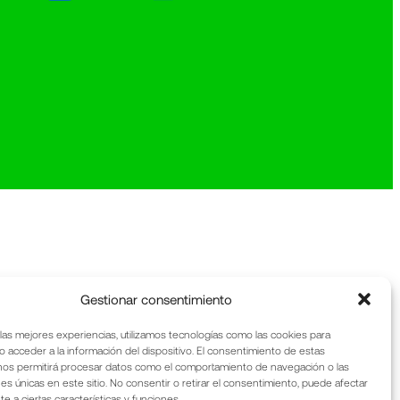
Gestionar consentimiento
 las mejores experiencias, utilizamos tecnologías como las cookies para
o acceder a la información del dispositivo. El consentimiento de estas
nos permitirá procesar datos como el comportamiento de navegación o las
nes únicas en este sitio. No consentir o retirar el consentimiento, puede afectar
 a ciertas características y funciones.