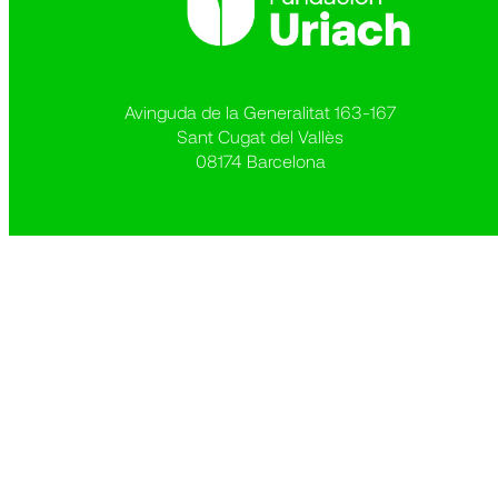
Avinguda de la Generalitat 163-167
Sant Cugat del Vallès
08174 Barcelona