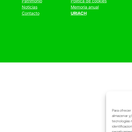
Patrimonio
Política de cookies
Noticias
Memoria anual
Contacto
URIACH
Para ofrecer
almacenar y/
tecnologías 
identificacio
negativamente