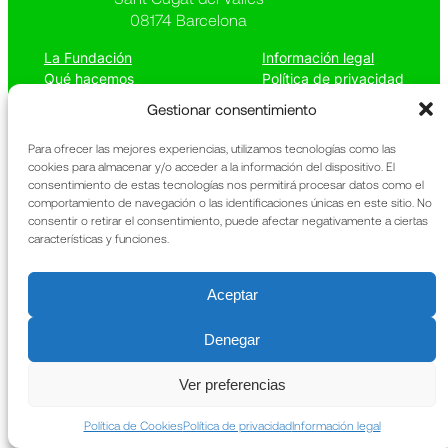
08174 Barcelona
La Fundación
Información legal
Qué hacemos
Política de privacidad
Patrimonio
Política de cookies
Gestionar consentimiento
Noticias
Memoria anual
Contacto
URIACH
Para ofrecer las mejores experiencias, utilizamos tecnologías como las
cookies para almacenar y/o acceder a la información del dispositivo. El
consentimiento de estas tecnologías nos permitirá procesar datos como el
comportamiento de navegación o las identificaciones únicas en este sitio. No
consentir o retirar el consentimiento, puede afectar negativamente a ciertas
características y funciones.
Aceptar
Denegar
Ver preferencias
Política de Cookies
Política de privacidad
Información legal