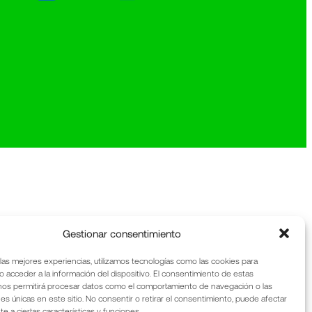
Gestionar consentimiento
 las mejores experiencias, utilizamos tecnologías como las cookies para
o acceder a la información del dispositivo. El consentimiento de estas
nos permitirá procesar datos como el comportamiento de navegación o las
nes únicas en este sitio. No consentir o retirar el consentimiento, puede afectar
 a ciertas características y funciones.