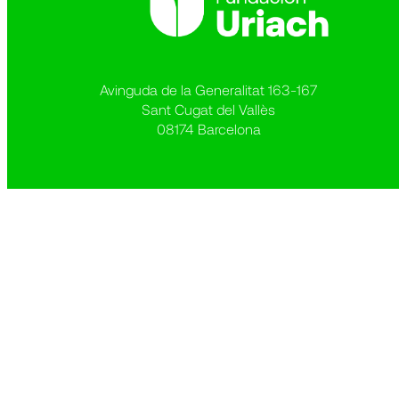
Avinguda de la Generalitat 163-167
Sant Cugat del Vallès
08174 Barcelona