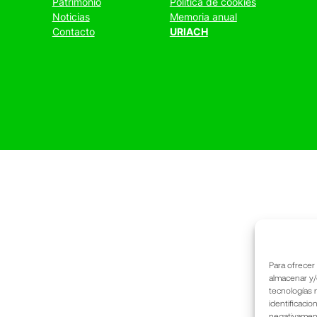
Patrimonio
Política de cookies
Noticias
Memoria anual
Contacto
URIACH
Para ofrecer
almacenar y/
tecnologías 
identificacio
negativamente