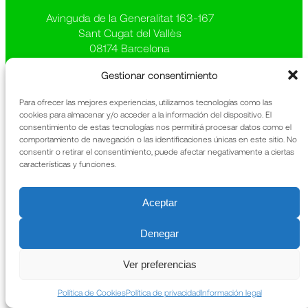
Avinguda de la Generalitat 163-167
Sant Cugat del Vallès
08174 Barcelona
La Fundación
Información legal
Gestionar consentimiento
Qué hacemos
Política de privacidad
Patrimonio
Política de cookies
Para ofrecer las mejores experiencias, utilizamos tecnologías como las
cookies para almacenar y/o acceder a la información del dispositivo. El
Noticias
Memoria anual
consentimiento de estas tecnologías nos permitirá procesar datos como el
Contacto
URIACH
comportamiento de navegación o las identificaciones únicas en este sitio. No
consentir o retirar el consentimiento, puede afectar negativamente a ciertas
características y funciones.
Aceptar
Denegar
Ver preferencias
Política de Cookies
Política de privacidad
Información legal