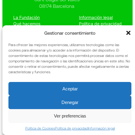
08174 Barcelona
La Fundación
Información legal
Qué hacemos
Política de privacidad
Patrimonio
Política de cookies
Gestionar consentimiento
Noticias
Memoria anual
Contacto
URIACH
Para ofrecer las mejores experiencias, utilizamos tecnologías como las
cookies para almacenar y/o acceder a la información del dispositivo. El
consentimiento de estas tecnologías nos permitirá procesar datos como el
comportamiento de navegación o las identificaciones únicas en este sitio. No
consentir o retirar el consentimiento, puede afectar negativamente a ciertas
características y funciones.
Aceptar
Denegar
Ver preferencias
Política de Cookies
Política de privacidad
Información legal