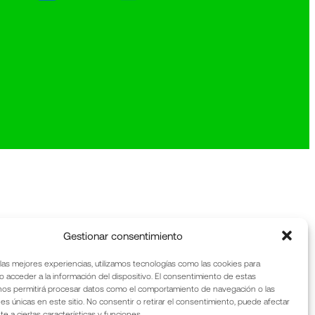
Gestionar consentimiento
 las mejores experiencias, utilizamos tecnologías como las cookies para
o acceder a la información del dispositivo. El consentimiento de estas
nos permitirá procesar datos como el comportamiento de navegación o las
nes únicas en este sitio. No consentir o retirar el consentimiento, puede afectar
 a ciertas características y funciones.