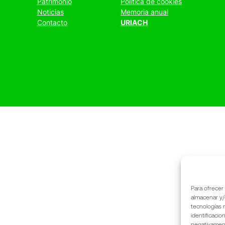
Patrimonio
Política de cookies
Noticias
Memoria anual
Contacto
URIACH
Para ofrecer
almacenar y/
tecnologías 
identificacio
negativamente