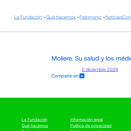
La Fundación
Qué hacemos
Patrimonio
Noticias
Con
Moliere. Su salud y los méd
5 diciembre 2024
Compartir en:
La Fundación
Información legal
Qué hacemos
Política de privacidad