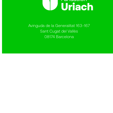
Avinguda de la Generalitat 163-167
Sant Cugat del Vallès
08174 Barcelona