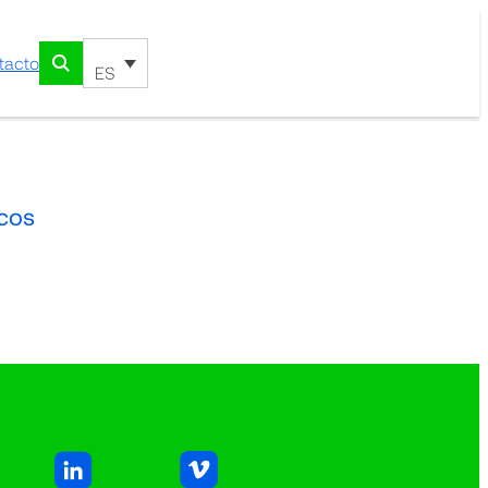
tacto
ES
icos