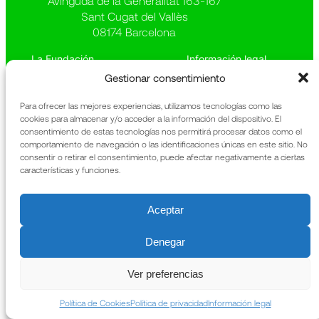
Avinguda de la Generalitat 163-167
Sant Cugat del Vallès
08174 Barcelona
La Fundación
Información legal
Qué hacemos
Política de privacidad
Gestionar consentimiento
Patrimonio
Política de cookies
Noticias
Memoria anual
Para ofrecer las mejores experiencias, utilizamos tecnologías como las
Contacto
URIACH
cookies para almacenar y/o acceder a la información del dispositivo. El
consentimiento de estas tecnologías nos permitirá procesar datos como el
comportamiento de navegación o las identificaciones únicas en este sitio. No
consentir o retirar el consentimiento, puede afectar negativamente a ciertas
características y funciones.
Aceptar
Denegar
Ver preferencias
Política de Cookies
Política de privacidad
Información legal