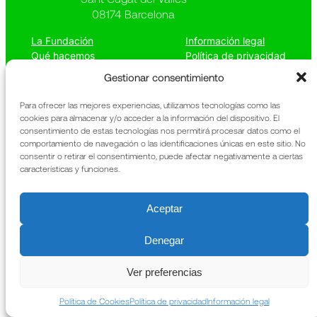
08174 Barcelona
La Fundación
Información legal
Qué hacemos
Política de privacidad
Patrimonio
Política de cookies
Gestionar consentimiento
Noticias
Memoria anual
Contacto
URIACH
Para ofrecer las mejores experiencias, utilizamos tecnologías como las
cookies para almacenar y/o acceder a la información del dispositivo. El
consentimiento de estas tecnologías nos permitirá procesar datos como el
comportamiento de navegación o las identificaciones únicas en este sitio. No
consentir o retirar el consentimiento, puede afectar negativamente a ciertas
características y funciones.
Aceptar
Denegar
Ver preferencias
Política de Cookies
Política de privacidad
Información legal