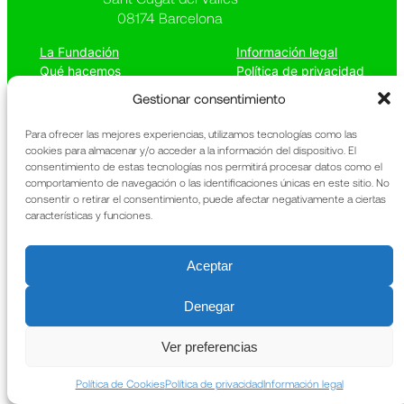
08174 Barcelona
La Fundación
Información legal
Qué hacemos
Política de privacidad
Patrimonio
Política de cookies
Gestionar consentimiento
Noticias
Memoria anual
Contacto
URIACH
Para ofrecer las mejores experiencias, utilizamos tecnologías como las
cookies para almacenar y/o acceder a la información del dispositivo. El
consentimiento de estas tecnologías nos permitirá procesar datos como el
comportamiento de navegación o las identificaciones únicas en este sitio. No
consentir o retirar el consentimiento, puede afectar negativamente a ciertas
características y funciones.
Aceptar
Denegar
Ver preferencias
Política de Cookies
Política de privacidad
Información legal