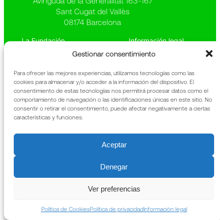
Avinguda de la Generalitat 163-167
Sant Cugat del Vallès
08174 Barcelona
La Fundación
Información legal
Qué hacemos
Política de privacidad
Gestionar consentimiento
Patrimonio
Política de cookies
Noticias
Memoria anual
Para ofrecer las mejores experiencias, utilizamos tecnologías como las
Contacto
URIACH
cookies para almacenar y/o acceder a la información del dispositivo. El
consentimiento de estas tecnologías nos permitirá procesar datos como el
comportamiento de navegación o las identificaciones únicas en este sitio. No
consentir o retirar el consentimiento, puede afectar negativamente a ciertas
características y funciones.
Aceptar
Denegar
Ver preferencias
Política de Cookies
Política de privacidad
Información legal