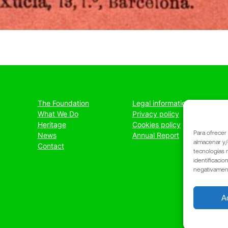
The Foundation
Legal information
What We Do
Privacy policy
Heritage
Cookies policy
Para ofrecer
News
Annual Report
almacenar y/
Contact
tecnologías 
identificacio
negativamente
A