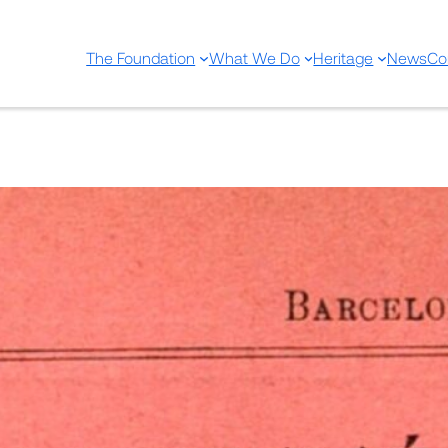
The Foundation
What We Do
Heritage
News
Co
Boletín clínico de la Casa d
Señora del Pilar
Dec 4, 2024
—
by
Share: