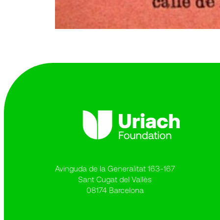
Avinguda de la Generalitat 163-167
Sant Cugat del Vallès
08174 Barcelona